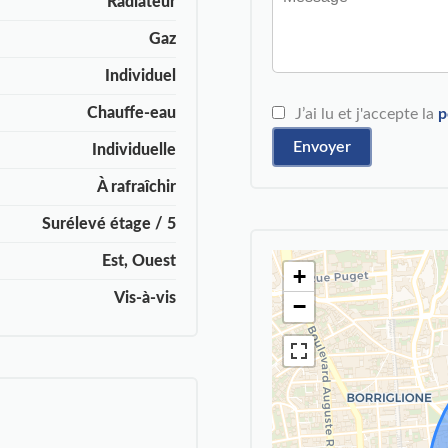
Radiateur
Gaz
Individuel
Chauffe-eau
J’ai lu et j'accepte la
p
Envoyer
Individuelle
À rafraîchir
Surélevé étage / 5
Est, Ouest
+
Vis-à-vis
−