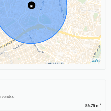
Leaflet
u vendeur
86.75 m²