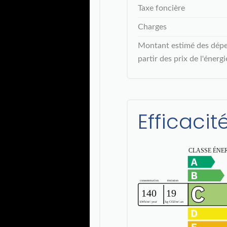
Taxe foncière
Charges
Montant estimé des dépen
partir des prix de l'éner
Efficaci