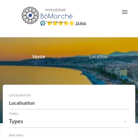
Vente
Location
LOCALISATION
Localisation
TYPES
Types
PRIX MAX