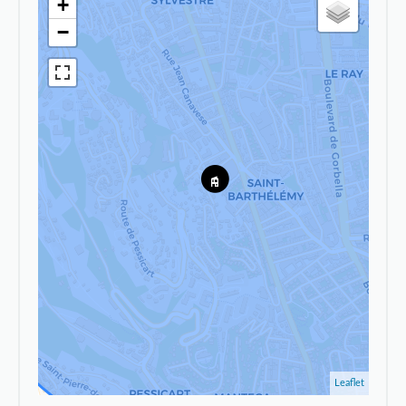
+
−
Leaflet